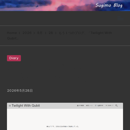
Skip
to
content
Home
2026
5月
28
もう１つのブログ、「Twilight With
Qubit」
Posted
Diary
in
もう１つのブログ、
「Twilight With Qubit」
2026年5月28日