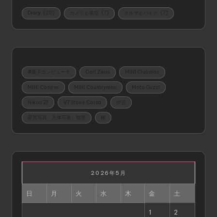
Diary
(20)
カメラと星空
(7)
クルマとバイク
(7)
#量子コンピュータ
Carl Zeiss
MINI Clubman
MINI Cooper
MINI Countryman
Moto Guzzi
Nikon Zf
V7 Stone Corsa
伊豆
星景写真、天体写真、彗星
桜
2026年5月
日
月
火
水
木
金
土
1
2