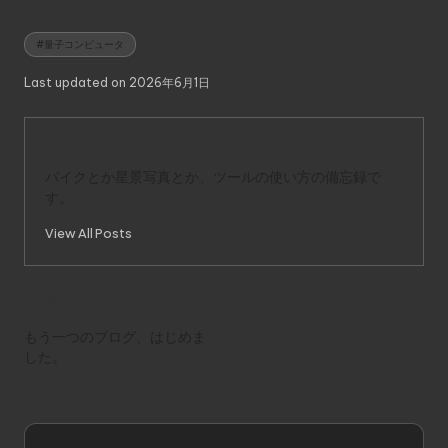
Tags:
#量子コンピュータ
Last updated on 2026年6月1日
Sugimo
バイクとか星景写真とか、ツールの使い方の備忘録で
す。
View All Posts
Post
Previous Post
navigation
もう一つのブログ、はじめま
した。